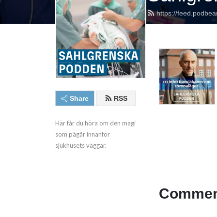
https://feed.podbe
Share
RSS
Här får du höra om den magi 
som pågår innanför 
sjukhusets väggar.
Comment