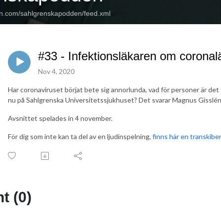
an.com/sahlgrenskapodden/feed.xml
#33 - Infektionsläkaren om coronal
Nov 4, 2020
Har coronaviruset börjat bete sig annorlunda, vad för personer är det s
nu på Sahlgrenska Universitetssjukhuset? Det svarar Magnus Gisslén, i
Avsnittet spelades in 4 november.
För dig som inte kan ta del av en ljudinspelning,
finns här en transkiber
 (0)